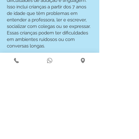
dificuldades de audição e linguagem.
Isso inclui crianças a partir dos 7 anos
de idade que têm problemas em
entender a professora, ler e escrever,
socializar com colegas ou se expressar.
Essas crianças podem ter dificuldades
em ambientes ruidosos ou com
conversas longas.
Também atendemos adultos e idosos
que têm dificuldade em entender
conversas, especialmente em
ambientes barulhentos. Mesmo
aqueles que acreditam que ouvem
bem e têm uma saúde auditiva perfeita
podem se beneficiar da avaliação do
processamento auditivo central (PAC)
conosco.
Além disso, nossos serviços são
indicados para pessoas com TDAH
(Transtorno do Déficit de Atenção com