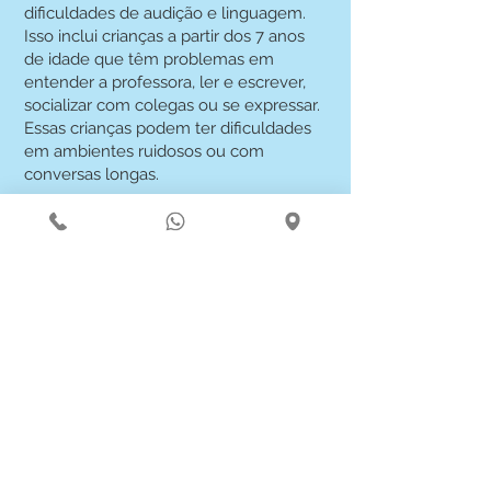
dificuldades de audição e linguagem.
Isso inclui crianças a partir dos 7 anos
de idade que têm problemas em
entender a professora, ler e escrever,
socializar com colegas ou se expressar.
Essas crianças podem ter dificuldades
em ambientes ruidosos ou com
conversas longas.
Também atendemos adultos e idosos
que têm dificuldade em entender
conversas, especialmente em
ambientes barulhentos. Mesmo
aqueles que acreditam que ouvem
bem e têm uma saúde auditiva perfeita
podem se beneficiar da avaliação do
processamento auditivo central (PAC)
conosco.
Além disso, nossos serviços são
indicados para pessoas com TDAH